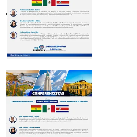
P
ara obtener
más inf
ormación in
scríbete
: